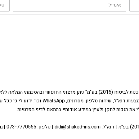
אימייל:
טלפון
אני מאשר/ת - המידע שנמסר על ידי לחברת "שקד סוכנות לביטוח (2016) בע"מ" ניתן מרצו
החברה ו/או מי מטעמה לצורכי מתן השירות עבורי באמצעות
לי את הזכות לתקן ולעיין במידע אודותיי בהתאם לדיני הפרטיות.