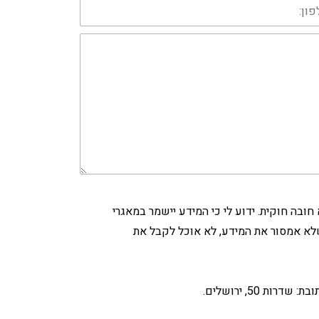
:
ני החופשי ובהסכמתי המלאה ללא חובה חוקית. ידוע לי כי המידע יישמר במאגרי
 דוא"ל, שיחות טלפון, מסרונים, WhatsApp וכו'. ידוע לי כי ככל שלא אמסור את המידע, לא אוכל לקבל את