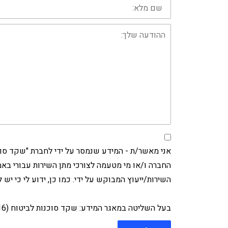
שם
מלא:
ההודעה
שלך:
השירות/ייעוץ המבוקש על ידי. כמו כן, ידוע לי כי יש 
בעל השליטה במאגר המידע: שקד סוכנות לביטוח (2016) בע"מ | דוא"ל: didi@shaked-ins.com | טלפון: 073-7770555 |כתובת: שדרות 50, ירושלים.