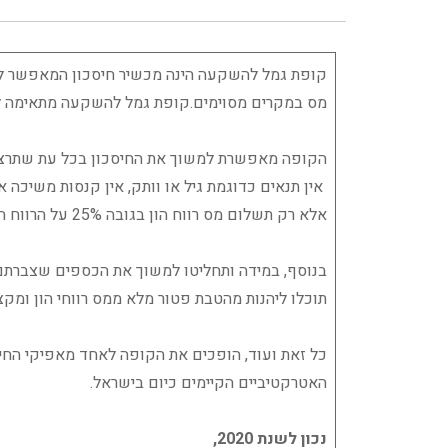
קופת גמל להשקעה הינה מכשיר חיסכון המאפשר לח
מס במקרים מסוימים.קופת גמל להשקעה מתאימה לכל 
הקופה מאפשרת למשוך את החיסכון בכל עת שתרצו
אין תנאים כדוגמת גיל או וותק, אין קנסות משיכה או
אלא רק תשלום מס רווח הון בגובה 25% על הרווח הריאלי שנצבר בקופה.
בנוסף, במידה ותחליטו למשוך את הכספים שצברת
תוכלו ליהנות מהטבת פטור מלא ממס רווחי הון ומקצ
כל זאת ועוד, הופכים את הקופה לאחד מאפיקי החי
האטרקטיביים הקיימים כיום בישראל.
נכון לשנת 2020,