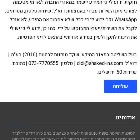
חוקית. ידוע לי כי המידע יישמר במאגרי החברה ו/או מי מטעמה
לצורכי מתן השירות עבורי באמצעות דוא"ל, שיחות טלפון, מסרונים,
WhatsApp וכו'. ידוע לי כי ככל שלא אמסור את המידע, לא אוכל
לקבל את השירות/ייעוץ המבוקש על ידי. כמו כן, ידוע לי כי יש לי
את הזכות לתקן ולעיין במידע אודותיי בהתאם לדיני הפרטיות.
בעל השליטה במאגר המידע: שקד סוכנות לביטוח (2016) בע"מ |
דוא"ל: didi@shaked-ins.com | טלפון: 073-7770555 |כתובת:
שדרות 50, ירושלים.
שליחה
אודותינו
הסוכנות הוקמה בשנת 2016 וזאת לאחר כ 25 שנים בהם כיהן דידי פרידלנדר
בתפקידים מגוונים בחברות ביטוח מהמובילות בישראל. שקד סוכנות לביטוח