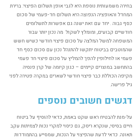
בחירה משמעותית נוספת היא לגבי אופן תשלום הפיצוי: ברירת
המחדל והאופציה הנפוצה היא תשלום חד-פעמי של סכום
כסף גבוה . יחד עם זאת ישנה גם אפשרות לתשלומים
חודשיים קבועים, ומומלץ לשקול מה נכון יותר עבור
המשפחה למשל המלצה על סכום פיצוי חודשי כשיש חשש
שהמוטבים בביטוח יתקשו להתנהל נכון עם סכום כסף חד
פעמי או לחילופין להפך להמליץ על סכום פיצוי חד פעמי
בהתחשב במוצרים קיימים – כגון קיומה של קרן פנסיה
מקיפה הכוללת כבר פיצוי חודשי לשארים במקרה פטירה לפני
גיל פרישה.
דגשים חשובים נוספים
על-מנת להבטיח ראש שקט באמת, כדאי להוסיף על ביטוח
חיים בסיסי, שנקרא ריסק, גם כיסוי למקרי נכות לצמיתות עקב
תאונה. כדאי לדעת שהפיצוי על הנכות, שמסייע בהתמודדות